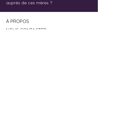
auprès de ces mères ?
À PROPOS
NOUS CONTACTER
info@maplaceautravail.org
POUR TOUTE DEMANDE MÉDIAS
Communiquez avec Marjorie Peyric,
coordonnatrice aux communications et
aux projets spéciaux à l'adresse
suivante :
medias@maplaceautravail.org
20 Boul. Charest Ouest,
bureau 102
Québec (QC)
G1K 1X2