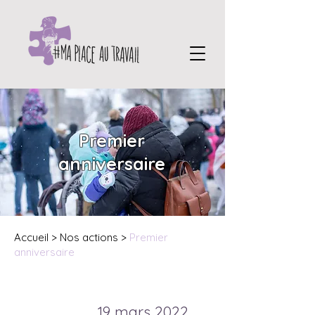
Premier
anniversaire
Accueil
­­>
Nos actions
>
Premier
anniversaire
19 mars 2022