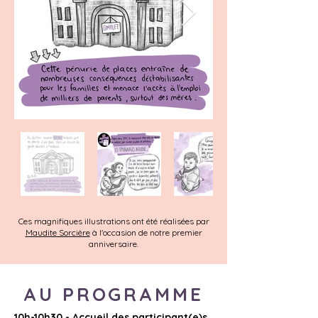
Ces magnifiques illustrations ont été réalisées par
Maudite Sorcière
à l'occasion de notre premier
anniversaire.
AU PROGRAMME
10h-10h30 - Accueil des participant(e)s