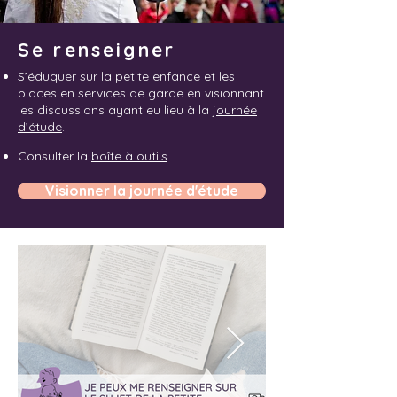
Se renseigner
S’éduquer sur la petite enfance et les
places en services de garde en visionnant
les discussions ayant eu lieu à la
journée
d’étude
.
Consulter la
boîte à outils
.
Visionner la journée d'étude